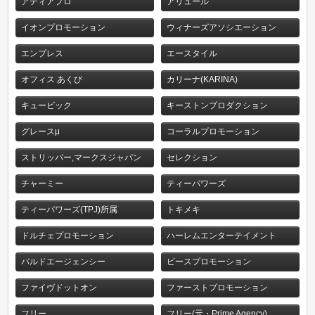
アディアプロ
アリュール
イオンプロモーション
ウィナーズアソシエーション
エンプレス
エースタイル
オフィス あくび
カリーナ(KARINA)
キュービック
キーストンプロダクション
グレースμ
コーラルプロモーション
ストリッパー,マークスジャパン
セレクション
チャーミー
ティーパワーズ
ティーパワーズ(TPJ)所属
トキメキ
ドルチェプロモーション
ハーレムエンターテイメント
バルドエージェンシー
ピースプロモーション
ファイヴドットオン
ファーストプロモーション
フリー
フリー(元・Prime Agency)