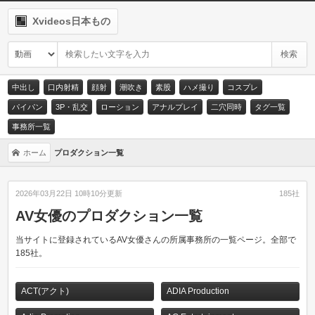
Xvideos日本もの
中出し
口内射精
顔射
潮吹き
素股
ハメ撮り
コスプレ
パイパン
3P・乱交
ローション
アナルプレイ
二穴同時
タグ一覧
事務所一覧
ホーム
プロダクション一覧
2026年03月22日 10時10分更新
185社
AV女優のプロダクション一覧
当サイトに登録されているAV女優さんの所属事務所の一覧ページ。全部で
185社。
ACT(アクト)
ADIA Production