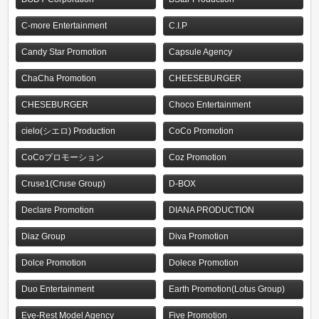
C-more Entertainment
C.I.P
Candy Star Promotion
Capsule Agency
ChaCha Promotion
CHEESEBURGER
CHESEBURGER
Choco Entertainment
cielo(シエロ) Production
CoCo Promotion
CoCoプロモーション
Coz Promotion
Cruse1(Cruse Group)
D-BOX
Declare Promotion
DIANA PRODUCTION
Diaz Group
Diva Promotion
Dolce Promotion
Dolece Promotion
Duo Entertainment
Earth Promotion(Lotus Group)
Eve-Rest Model Agency
Five Promotion