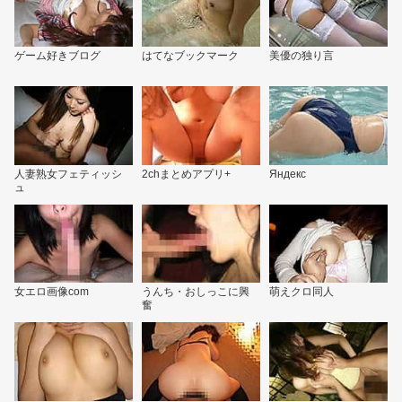
ゲーム好きブログ
はてなブックマーク
美優の独り言
人妻熟女フェティッシ
2chまとめアプリ+
Яндекс
ュ
女エロ画像com
うんち・おしっこに興
萌えクロ同人
奮