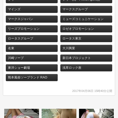
マインズ
マークスグループ
マークスジャパン
ミューズコミュニケーション
リーズプロモーション
ロゼオプロモーション
ロータスグループ
ロータス東京
名東
大川興業
川崎ソープ
新日本プロジェクト
東洋ショー劇場
浅草ロック座
熊本風俗ソープランド RAO
2017年04月06日 15時40分公開