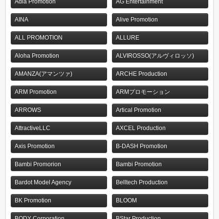
Adia Promotion
AG Entertainment
AINA
Alive Promotion
ALL PROMOTION
ALLURE
Aloha Promotion
ALVIROSSO(アルヴィロッソ)
AMANZA(アマンツァ)
ARCHE Production
ARM Promotion
ARMプロモーション
ARROWS
Artical Promotion
AttractiveLLC
AXCEL Production
Axis Promotion
B-DASH Promotion
Bambi Promorion
Bambi Promotion
Bardot Model Agency
Belltech Production
BK Promotion
BLOOM
BODY Corporation
BStar Production