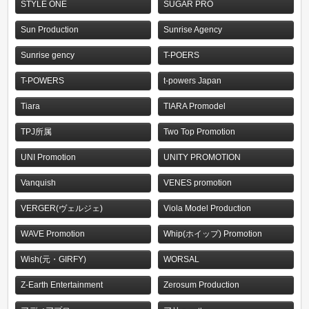
STYLE ONE
SUGAR PRO
Sun Production
Sunrise Agency
Sunrise gency
T-POERS
T-POWERS
t-powers Japan
Tiara
TIARA Promodel
TPJ所属
Two Top Promotion
UNI Promotion
UNITY PROMOTION
Vanquish
VENES promotion
VERGER(ヴェルジェ)
Viola Model Production
WAVE Promotion
Whip(ホイップ) Promotion
Wish(元・GIRFY)
WORSAL
Z-Earth Entertainment
Zerosum Production