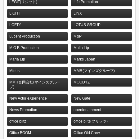
LEGIT(リジット)
Life Promotion
LIGHT
LINX
LOFTY
LOTUS GROUP
Lucent Production
M&P
M.O.B Production
Malia Lip
Maria Lip
Marks Japan
Mines
MMR(マインズグループ)
MMR合同会社(マインズグルー
MOODYZ
プ)
New Actor eXperience
New Gate
News Promotion
obentertainment
office blitz
office blitz(ブリッツ)
Office BOOM
Office Old Crew