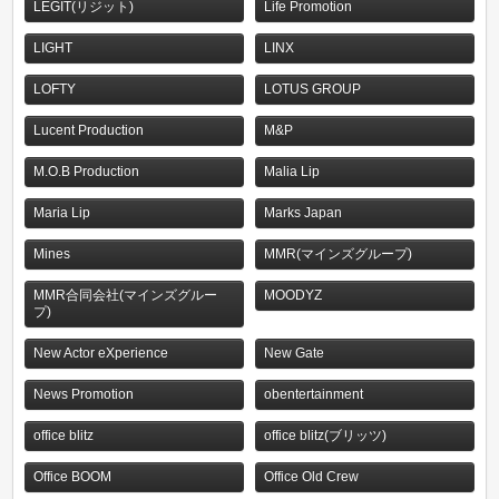
LEGIT(リジット)
Life Promotion
LIGHT
LINX
LOFTY
LOTUS GROUP
Lucent Production
M&P
M.O.B Production
Malia Lip
Maria Lip
Marks Japan
Mines
MMR(マインズグループ)
MMR合同会社(マインズグルー
MOODYZ
プ)
New Actor eXperience
New Gate
News Promotion
obentertainment
office blitz
office blitz(ブリッツ)
Office BOOM
Office Old Crew