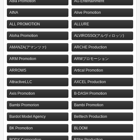
Adia Promotion
AG Entertainment
AINA
Alive Promotion
ALL PROMOTION
ALLURE
Aloha Promotion
ALVIROSSO(アルヴィロッソ)
AMANZA(アマンツァ)
ARCHE Production
ARM Promotion
ARMプロモーション
ARROWS
Artical Promotion
AttractiveLLC
AXCEL Production
Axis Promotion
B-DASH Promotion
Bambi Promorion
Bambi Promotion
Bardot Model Agency
Belltech Production
BK Promotion
BLOOM
BODY Corporation
BStar Production