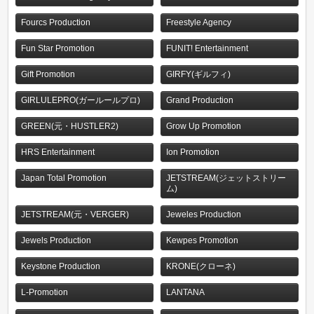
Fourcs Production
Freestyle Agency
Fun Star Promotion
FUNIT! Entertainment
Gift Promotion
GIRFY(ギルフィ)
GIRLULEPRO(ガールールプロ)
Grand Production
GREEN(元・HUSTLER2)
Grow Up Promotion
HRS Entertainment
Ion Promotion
Japan Total Promotion
JETSTREAM(ジェットストリー
ム)
JETSTREAM(元・VERGER)
Jeweles Production
Jewels Production
Kewpes Promotion
Keystone Production
KRONE(クローネ)
L-Promotion
LANTANA