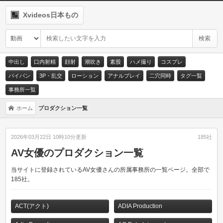
Xvideos日本もの
中出し
口内射精
顔射
潮吹き
素股
ハメ撮り
コスプレ
パイパン
3P・乱交
ローション
アナルプレイ
二穴同時
タグ一覧
事務所一覧
ホーム
プロダクション一覧
2026年03月22日 10時10分更新
185社
AV女優のプロダクション一覧
当サイトに登録されているAV女優さんの所属事務所の一覧ページ。全部で
185社。
ACT(アクト)
ADIA Production