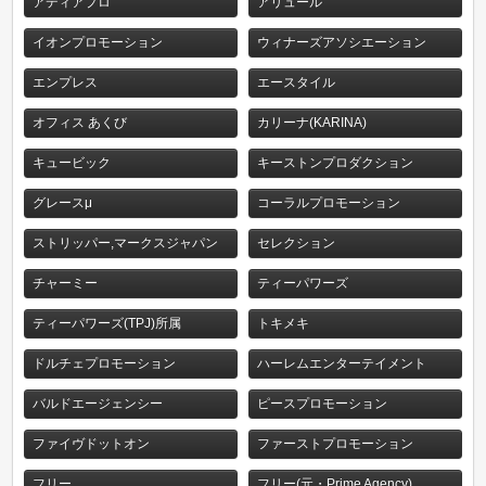
アディアプロ
アリュール
イオンプロモーション
ウィナーズアソシエーション
エンプレス
エースタイル
オフィス あくび
カリーナ(KARINA)
キュービック
キーストンプロダクション
グレースμ
コーラルプロモーション
ストリッパー,マークスジャパン
セレクション
チャーミー
ティーパワーズ
ティーパワーズ(TPJ)所属
トキメキ
ドルチェプロモーション
ハーレムエンターテイメント
バルドエージェンシー
ピースプロモーション
ファイヴドットオン
ファーストプロモーション
フリー
フリー(元・Prime Agency)