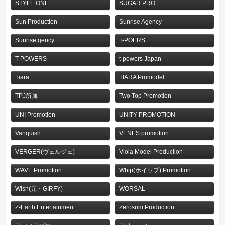
STYLE ONE
SUGAR PRO
Sun Production
Sunrise Agency
Sunrise gency
T-POERS
T-POWERS
t-powers Japan
Tiara
TIARA Promodel
TPJ所属
Two Top Promotion
UNI Promotion
UNITY PROMOTION
Vanquish
VENES promotion
VERGER(ヴェルジェ)
Viola Model Production
WAVE Promotion
Whip(ホイップ) Promotion
Wish(元・GIRFY)
WORSAL
Z-Earth Entertainment
Zerosum Production