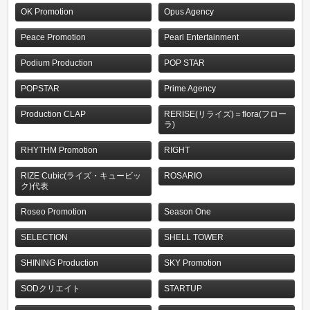
OK Promotion
Opus Agency
Peace Promotion
Pearl Entertainment
Podium Production
POP STAR
POPSTAR
Prime Agency
Production CLAP
RERISE(リライズ)＝flora(フロー
ラ)
RHYTHM Promotion
RIGHT
RIZE Cubic(ライズ・キュービッ
ROSARIO
ク)代表
Roseo Promotion
Season One
SELECTION
SHELL TOWER
SHINING Production
SKY Promotion
SODクリエイト
STARTUP