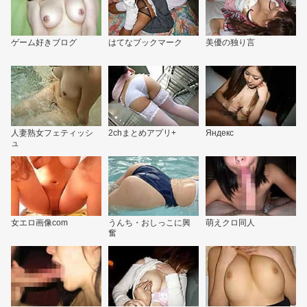
ゲーム好きブログ
はてなブックマーク
美優の独り言
人妻熟女フェティッシ
2chまとめアプリ+
Яндекс
ュ
女エロ画像com
うんち・おしっこに興
萌えクロ同人
奮