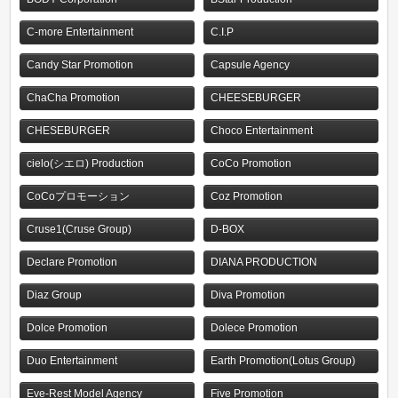
C-more Entertainment
C.I.P
Candy Star Promotion
Capsule Agency
ChaCha Promotion
CHEESEBURGER
CHESEBURGER
Choco Entertainment
cielo(シエロ) Production
CoCo Promotion
CoCoプロモーション
Coz Promotion
Cruse1(Cruse Group)
D-BOX
Declare Promotion
DIANA PRODUCTION
Diaz Group
Diva Promotion
Dolce Promotion
Dolece Promotion
Duo Entertainment
Earth Promotion(Lotus Group)
Eve-Rest Model Agency
Five Promotion